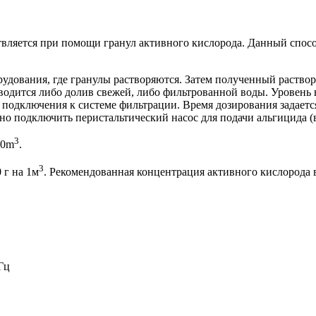
твляется при помощи гранул активного кислорода. Данный спосо
удования, где гранулы растворяются. Затем полученный раствор
водится либо долив свежей, либо фильтрованной воды. Уровень 
т подключения к системе фильтрации. Время дозирования задает
но подключить перистальтический насос для подачи альгицида (в
3
00m
.
3
 г на 1м
. Рекомендованная концентрация активного кислорода в 
 Гц