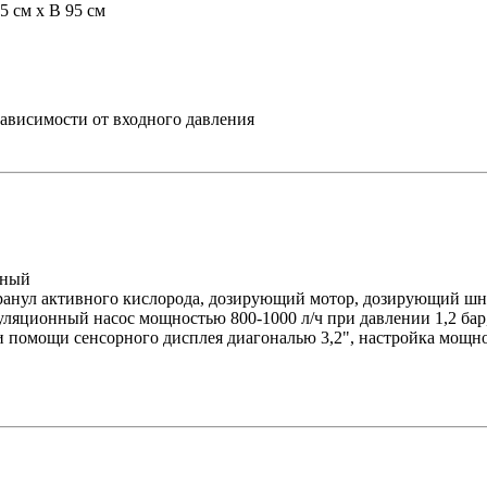
5 см x В 95 см
в зависимости от входного давления
еный
гранул активного кислорода, дозирующий мотор, дозирующий ш
куляционный насос мощностью 800-1000 л/ч при давлении 1,2 бар,
и помощи сенсорного дисплея диагональю 3,2", настройка мощн