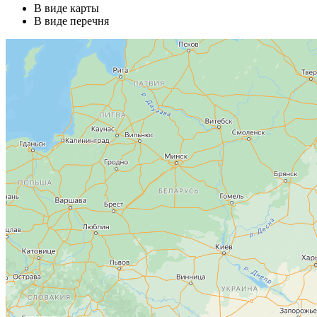
В виде карты
В виде перечня