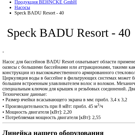
Продукция BEHNCKE GmbH
Насосы
Speck BADU Resort - 40
Speck BADU Resort - 40
-
Насос для бассейнов BADU Resort охватывает области примене
оазисы с большими бассейнами или аттракционами, такими как
конструкции из высококачественного армированного стеклово
Циркуляция воды в бассейне в фильтрующих системах может быт
большим встроенным улавливателем волос и волокон. Механиче
специальным ключом для крышек и резьбовых соединений. Двига
Технические данные:
• Размер ячейки всасывающего экрана в мм: прибл. 3,4 x 3,2
3
• Производительность при 8 мВт: прибл. 45 м
/ч
• Мощность двигателя [кВт]: 2,20
• Потребляемая мощность двигателя [кВт]: 2,55
Линейка нашего оборудования