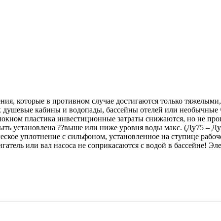
ния, которые в противном случае достигаются только тяжелыми
 душевые кабины и водопады, бассейны отелей или необычные ч
локном пластика инвестиционные затраты снижаются, но не про
ь установлена ??выше или ниже уровня воды макс. (Ду75 – Ду 1
ское уплотнение с сильфоном, установленное на ступице рабоче
тель или вал насоса не соприкасаются с водой в бассейне! Эле